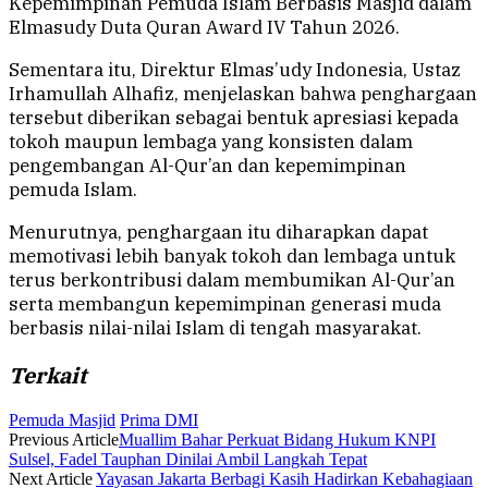
Kepemimpinan Pemuda Islam Berbasis Masjid dalam
Elmasudy Duta Quran Award IV Tahun 2026.
Sementara itu, Direktur Elmas’udy Indonesia, Ustaz
Irhamullah Alhafiz, menjelaskan bahwa penghargaan
tersebut diberikan sebagai bentuk apresiasi kepada
tokoh maupun lembaga yang konsisten dalam
pengembangan Al-Qur’an dan kepemimpinan
pemuda Islam.
Menurutnya, penghargaan itu diharapkan dapat
memotivasi lebih banyak tokoh dan lembaga untuk
terus berkontribusi dalam membumikan Al-Qur’an
serta membangun kepemimpinan generasi muda
berbasis nilai-nilai Islam di tengah masyarakat.
Terkait
Pemuda Masjid
Prima DMI
Previous Article
Muallim Bahar Perkuat Bidang Hukum KNPI
Sulsel, Fadel Tauphan Dinilai Ambil Langkah Tepat
Next Article
Yayasan Jakarta Berbagi Kasih Hadirkan Kebahagiaan