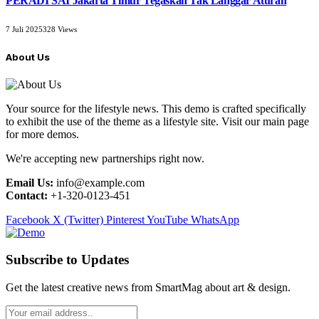
PERADI SAI Jakarta Timur Tegaskan Tak Langgar Aturan
7 Juli 2025
328
Views
About Us
Your source for the lifestyle news. This demo is crafted specifically
to exhibit the use of the theme as a lifestyle site. Visit our main page
for more demos.
We're accepting new partnerships right now.
Email Us:
info@example.com
Contact:
+1-320-0123-451
Facebook
X (Twitter)
Pinterest
YouTube
WhatsApp
Subscribe to Updates
Get the latest creative news from SmartMag about art & design.