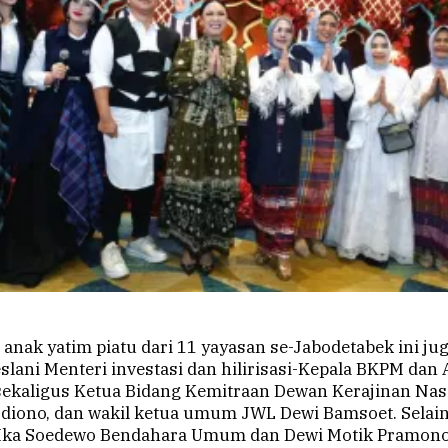
anak yatim piatu dari 11 yayasan se-Jabodetabek ini jug
slani Menteri investasi dan hilirisasi-Kepala BKPM dan A
ekaligus Ketua Bidang Kemitraan Dewan Kerajinan Nas
sdiono, dan wakil ketua umum JWL Dewi Bamsoet. Selain 
Ika Soedewo Bendahara Umum dan Dewi Motik Pramono