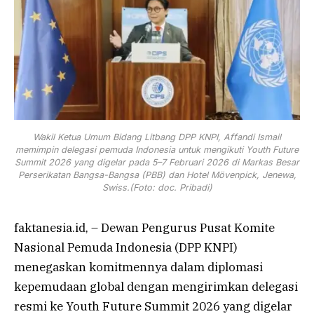
Wakil Ketua Umum Bidang Litbang DPP KNPI, Affandi Ismail
memimpin delegasi pemuda Indonesia untuk mengikuti Youth Future
Summit 2026 yang digelar pada 5–7 Februari 2026 di Markas Besar
Perserikatan Bangsa-Bangsa (PBB) dan Hotel Mövenpick, Jenewa,
Swiss.(Foto: doc. Pribadi)
faktanesia.id, – Dewan Pengurus Pusat Komite
Nasional Pemuda Indonesia (DPP KNPI)
menegaskan komitmennya dalam diplomasi
kepemudaan global dengan mengirimkan delegasi
resmi ke Youth Future Summit 2026 yang digelar