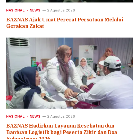
NASIONAL
NEWS
2 Agustus 2026
BAZNAS Ajak Umat Pererat Persatuan Melalui
Gerakan Zakat
NASIONAL
NEWS
2 Agustus 2026
BAZNAS Hadirkan Layanan Kesehatan dan
Bantuan Logistik bagi Peserta Zikir dan Doa
Kebangsaan 2026