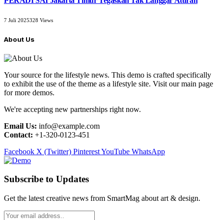
PERADI SAI Jakarta Timur Tegaskan Tak Langgar Aturan
7 Juli 2025
328
Views
About Us
Your source for the lifestyle news. This demo is crafted specifically
to exhibit the use of the theme as a lifestyle site. Visit our main page
for more demos.
We're accepting new partnerships right now.
Email Us:
info@example.com
Contact:
+1-320-0123-451
Facebook
X (Twitter)
Pinterest
YouTube
WhatsApp
Subscribe to Updates
Get the latest creative news from SmartMag about art & design.