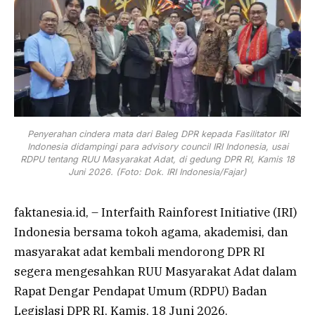
Penyerahan cindera mata dari Baleg DPR kepada Fasilitator IRI
Indonesia didampingi para advisory council IRI Indonesia, usai
RDPU tentang RUU Masyarakat Adat, di gedung DPR RI, Kamis 18
Juni 2026. (Foto: Dok. IRI Indonesia/Fajar)
faktanesia.id, – Interfaith Rainforest Initiative (IRI)
Indonesia
bersama tokoh agama, akademisi, dan
masyarakat adat kembali mendorong DPR RI
segera mengesahkan RUU Masyarakat Adat dalam
Rapat Dengar Pendapat Umum (RDPU) Badan
Legislasi DPR RI, Kamis, 18 Juni 2026.