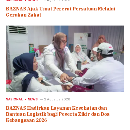
BAZNAS Ajak Umat Pererat Persatuan Melalui
Gerakan Zakat
NASIONAL
NEWS
2 Agustus 2026
BAZNAS Hadirkan Layanan Kesehatan dan
Bantuan Logistik bagi Peserta Zikir dan Doa
Kebangsaan 2026