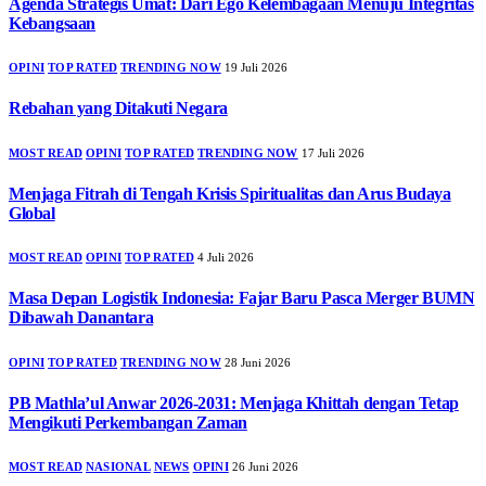
Agenda Strategis Umat: Dari Ego Kelembagaan Menuju Integritas
Kebangsaan
OPINI
TOP RATED
TRENDING NOW
19 Juli 2026
Rebahan yang Ditakuti Negara
MOST READ
OPINI
TOP RATED
TRENDING NOW
17 Juli 2026
Menjaga Fitrah di Tengah Krisis Spiritualitas dan Arus Budaya
Global
MOST READ
OPINI
TOP RATED
4 Juli 2026
Masa Depan Logistik Indonesia: Fajar Baru Pasca Merger BUMN
Dibawah Danantara
OPINI
TOP RATED
TRENDING NOW
28 Juni 2026
PB Mathla’ul Anwar 2026-2031: Menjaga Khittah dengan Tetap
Mengikuti Perkembangan Zaman
MOST READ
NASIONAL
NEWS
OPINI
26 Juni 2026