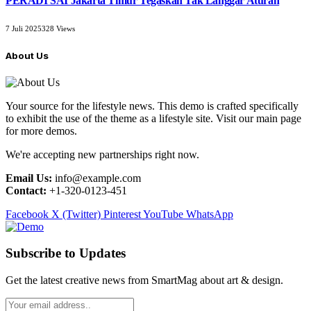
PERADI SAI Jakarta Timur Tegaskan Tak Langgar Aturan
7 Juli 2025
328
Views
About Us
Your source for the lifestyle news. This demo is crafted specifically
to exhibit the use of the theme as a lifestyle site. Visit our main page
for more demos.
We're accepting new partnerships right now.
Email Us:
info@example.com
Contact:
+1-320-0123-451
Facebook
X (Twitter)
Pinterest
YouTube
WhatsApp
Subscribe to Updates
Get the latest creative news from SmartMag about art & design.