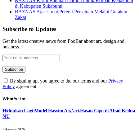
BAZNAS Kirim Bantuan Darurat untuk Korban Kebakaran
di Kabupaten Sukabumi
BAZNAS Ajak Umat Pererat Persatuan Melalui Gerakan
Zakat
Subscribe to Updates
Get the latest creative news from FooBar about art, design and
business.
By signing up, you agree to the our terms and our
Privacy
Policy
agreement.
What's Hot
Hidupkan Lagi Model Hasyim Asy’ari-Hasan Gipo di Abad Kedua
NU
7 Agustus 2026