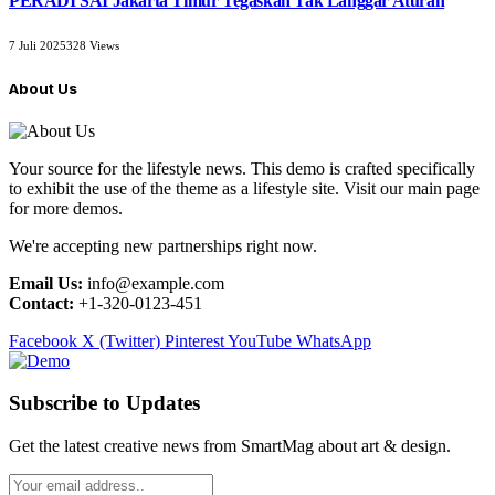
PERADI SAI Jakarta Timur Tegaskan Tak Langgar Aturan
7 Juli 2025
328
Views
About Us
Your source for the lifestyle news. This demo is crafted specifically
to exhibit the use of the theme as a lifestyle site. Visit our main page
for more demos.
We're accepting new partnerships right now.
Email Us:
info@example.com
Contact:
+1-320-0123-451
Facebook
X (Twitter)
Pinterest
YouTube
WhatsApp
Subscribe to Updates
Get the latest creative news from SmartMag about art & design.