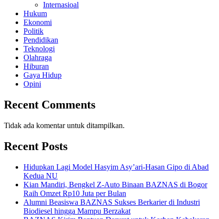
Internasioal
Hukum
Ekonomi
Politik
Pendidikan
Teknologi
Olahraga
Hiburan
Gaya Hidup
Opini
Recent Comments
Tidak ada komentar untuk ditampilkan.
Recent Posts
Hidupkan Lagi Model Hasyim Asy’ari-Hasan Gipo di Abad
Kedua NU
Kian Mandiri, Bengkel Z-Auto Binaan BAZNAS di Bogor
Raih Omzet Rp10 Juta per Bulan
Alumni Beasiswa BAZNAS Sukses Berkarier di Industri
Biodiesel hingga Mampu Berzakat