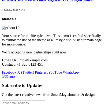
PERADI SAI Jakarta Timur Tegaskan Tak Langgar Aturan
7 Juli 2025
328
Views
About Us
Your source for the lifestyle news. This demo is crafted specifically
to exhibit the use of the theme as a lifestyle site. Visit our main page
for more demos.
We're accepting new partnerships right now.
Email Us:
info@example.com
Contact:
+1-320-0123-451
Facebook
X (Twitter)
Pinterest
YouTube
WhatsApp
Subscribe to Updates
Get the latest creative news from SmartMag about art & design.