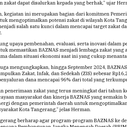
 zakat dapat disalurkan kepada yang berhak,” ujar H
 kegiatan ini merupakan bagian dari komitmen Pemer
k mengoptimalkan potensi zakat di wilayah Kota Tang
enjadi salah satu kunci dalam mencapai target zakat d
.
g upaya pembenahan, evaluasi, serta inovasi dalam pe
untuk memastikan BAZNAS menjadi lembaga zakat yang a
ama dalam situasi ekonomi saat ini yang cukup menant
uga mengungkapkan, hingga September 2024, BAZNAS
mpulkan Zakat, Infak, dan Sedekah (ZIS) sebesar Rp16,2 
penyaluran dana mencapai 96% dari total yang terkumpu
 penerimaan zakat yang terus meningkat dari tahun ke
yaan masyarakat dan kinerja BAZNAS yang semakin ba
nergi dengan pemerintah daerah untuk mengoptimalka
rakat Kota Tangerang,” jelas Herman.
gerang berharap agar program-program BAZNAS ke dep
 Rencana Pembangunan Jangka Menengah Daerah (RPJMD