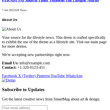
PERADI SAI Jakarta Timur Tegaskan Tak Langgar Aturan
7 Juli 2025
328
Views
About Us
Your source for the lifestyle news. This demo is crafted specifically
to exhibit the use of the theme as a lifestyle site. Visit our main page
for more demos.
We're accepting new partnerships right now.
Email Us:
info@example.com
Contact:
+1-320-0123-451
Facebook
X (Twitter)
Pinterest
YouTube
WhatsApp
Subscribe to Updates
Get the latest creative news from SmartMag about art & design.