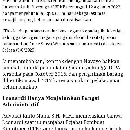
M.H., mewakili Tim Kuasa Hukum, menyampaikan bahwa
Laporan Audit Investigatif BPKP tertanggal 12 Agustus 2022
hanya menyebut nilai Rp306,8 miliar sebagai estimasi
kewajiban yang belum pernah direalisasikan.
“Tidak ada pembayaran dari kas negara kepada pihak ketiga,
sehingga kerugian negara yang dimaksud bersifat potensi,
bukan aktual,” ujar Surya Wiranto sata temu media di Jakarta,
Selasa (5/8/2025).
Ia menambahkan, kontrak dengan Navayo bahkan
sempat ditunda penandatanganannya hingga DIPA
tersedia pada Oktober 2016, dan pengiriman barang
dihentikan awal 2017 karena struktur pelaksanaan
belum lengkap.
Leonardi Hanya Menjalankan Fungsi
Administratif
Advokat Rinto Maha, S.H., M.H., menjelaskan bahwa
Leonardi saat itu menjabat Pejabat Pembuat
Komitmen (PPK) yang hanya menjalankan perintah