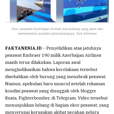
Ekor pesawat Azerbaijan Airlines berulubang yang jatuh dan
menewaskan puluhan penumpangnya. Dok Istimewa
FAKTANESIA.ID
– Penyelidikan atas jatuhnya
pesawat Embraer 190 milik Azerbaijan Airlines
masih terus dilakukan. Laporan awal
mengindikasikan bahwa kecelakaan tersebut
disebabkan oleh burung yang menabrak pesawat.
Namun, spekulasi baru muncul setelah rekaman
kondisi pesawat yang diunggah oleh blogger
Rusia, Fighterbomber, di Telegram. Video tersebut
menunjukkan lubang di bagian ekor pesawat, yang
menyerupai kerusakan akibat pecahan peluru