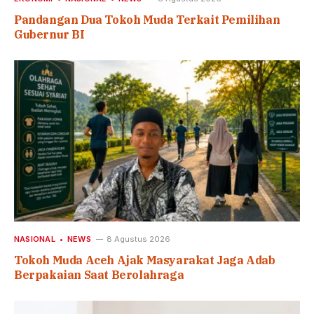
Pandangan Dua Tokoh Muda Terkait Pemilihan
Gubernur BI
NASIONAL
NEWS
8 Agustus 2026
Tokoh Muda Aceh Ajak Masyarakat Jaga Adab
Berpakaian Saat Berolahraga