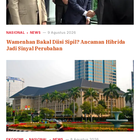
NASIONAL
NEWS
9 Agustus 2026
Wamenhan Bakal Diisi Sipil? Ancaman Hibrida
Jadi Sinyal Perubahan
EKONOMI
NASIONAL
NEWS
8 Agustus 2026