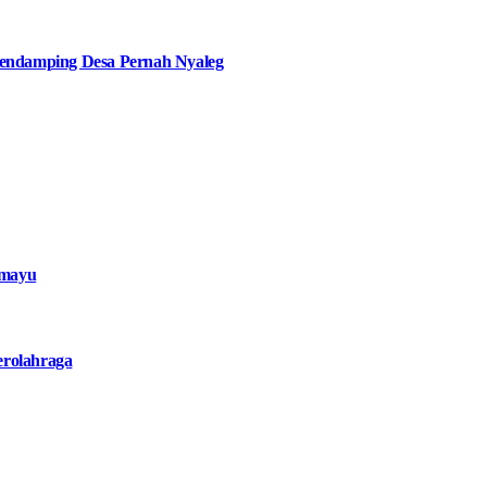
ndamping Desa Pernah Nyaleg
amayu
erolahraga