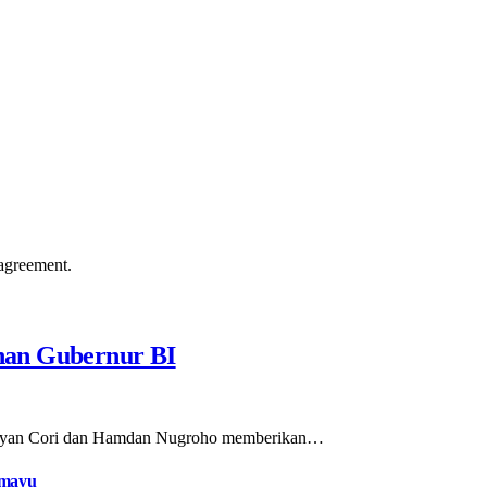
agreement.
han Gubernur BI
Defiyan Cori dan Hamdan Nugroho memberikan…
amayu