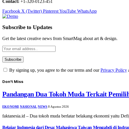
Contact:
+1-320-0123-451
Facebook
X (Twitter)
Pinterest
YouTube
WhatsApp
Subscribe to Updates
Get the latest creative news from SmartMag about art & design.
By signing up, you agree to the our terms and our
Privacy Policy
Don't Miss
Pandangan Dua Tokoh Muda Terkait Pemili
EKONOMI
NASIONAL
NEWS
8 Agustus 2026
faktanesia.id – Dua tokoh muda berlatar belakang ekonomi yaitu 
Belajar Indonesia dari Desa: Mahasiswa Taiwan Mengabdi di Indr