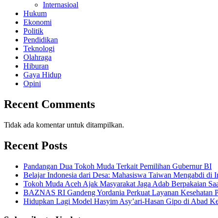
Internasioal
Hukum
Ekonomi
Politik
Pendidikan
Teknologi
Olahraga
Hiburan
Gaya Hidup
Opini
Recent Comments
Tidak ada komentar untuk ditampilkan.
Recent Posts
Pandangan Dua Tokoh Muda Terkait Pemilihan Gubernur BI
Belajar Indonesia dari Desa: Mahasiswa Taiwan Mengabdi di 
Tokoh Muda Aceh Ajak Masyarakat Jaga Adab Berpakaian Saa
BAZNAS RI Gandeng Yordania Perkuat Layanan Kesehatan Pa
Hidupkan Lagi Model Hasyim Asy’ari-Hasan Gipo di Abad 