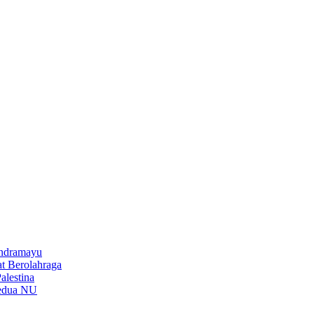
Indramayu
t Berolahraga
lestina
Kedua NU