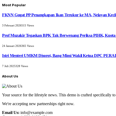
Most Popular
FKNN Gugat PP Penangkapan Ikan Terukur ke MA, Nelayan Kecil 
3 Februari 2026
515
Views
Prof Muzakir Tegaskan BPK Tak Berwenang Periksa PIHK, Kuota
24 Januari 2026
365
Views
Istri Menteri UMKM Disorot, Bang Mimi Wakil Ketua DPC PERAD
7 Juli 2025
328
Views
About Us
Your source for the lifestyle news. This demo is crafted specifically to
We're accepting new partnerships right now.
Email Us:
info@example.com